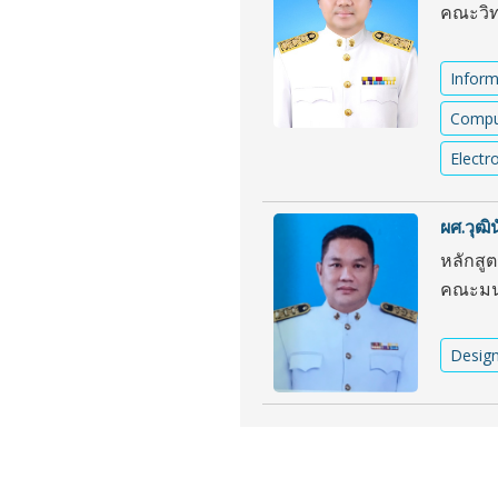
คณะวิท
Inform
Compu
Electr
ผศ.วุฒิน
หลักสู
คณะมนุ
Desig