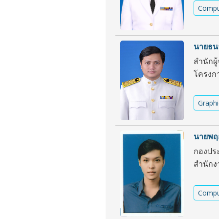
Compu
นายธน
สำนักผู
โครงกา
Graphi
นายพฤก
กองประ
สำนักง
Compu