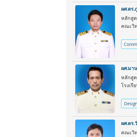
ผศ.ดร.ภ
หลักสู
คณะวิ
Commun
ผศ.มานะ
หลักสู
โรงเรี
Desig
ผศ.ดร.
คณะวิท