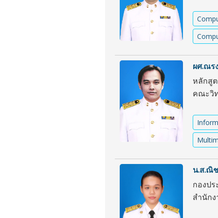
Compu
Compu
ผศ.ณรงค
หลักสู
คณะวิท
Inform
Multim
น.ส.ณิช
กองประ
สำนักง