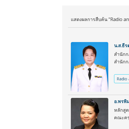
แสดงผลการสืบค้น "Radio an
น.ส.ธี
สำนัก
สำนัก
Radio 
อ.พรพิ
หลักสู
คณะครุ