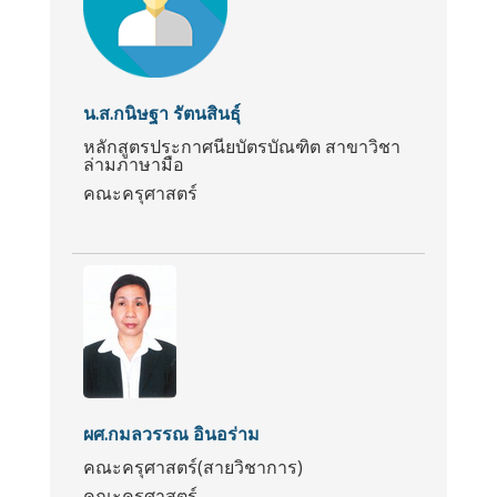
น.ส.กนิษฐา รัตนสินธุ์
หลักสูตรประกาศนียบัตรบัณฑิต สาขาวิชา
ล่ามภาษามือ
คณะครุศาสตร์
ผศ.กมลวรรณ อินอร่าม
คณะครุศาสตร์(สายวิชาการ)
คณะครุศาสตร์