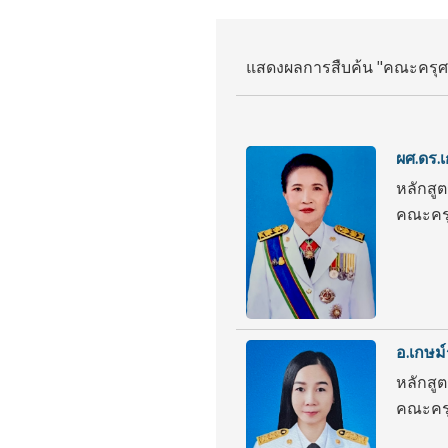
แสดงผลการสืบค้น "คณะครุศา
ผศ.ดร.เ
หลักสู
คณะครุ
อ.เกษม์
หลักสู
คณะครุ