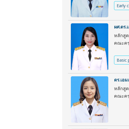
Early 
ผศ.ดร.เ
หลักสู
คณะครุ
Basic 
ดร.เอม
หลักสู
คณะครุ