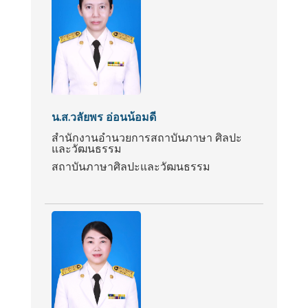
น.ส.วลัยพร อ่อนน้อมดี
สำนักงานอำนวยการสถาบันภาษา ศิลปะ
และวัฒนธรรม
สถาบันภาษาศิลปะและวัฒนธรรม