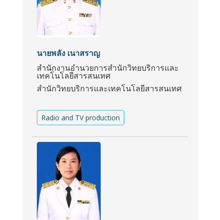
นายพลัง เนาสราญ
สำนักงานอำนวยการสำนักวิทยบริการและ
เทคโนโลยีสารสนเทศ
สำนักวิทยบริการและเทคโนโลยีสารสนเทศ
Radio and TV production