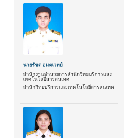
นายรัชต อมตเวทย์
สำนักงานอำนวยการสำนักวิทยบริการและ
เทคโนโลยีสารสนเทศ
สำนักวิทยบริการและเทคโนโลยีสารสนเทศ