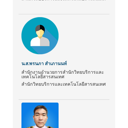
น.ส.พรนภา สำเภานนท์
สำนักงานอำนวยการสำนักวิทยบริการและ
เทคโนโลยีสารสนเทศ
สำนักวิทยบริการและเทคโนโลยีสารสนเทศ