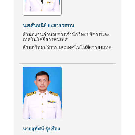
น.ส.สันทนีย์ ยะสารวรรณ
สำนักงานอำนวยการสำนักวิทยบริการและ
เทคโนโลยีสารสนเทศ
สำนักวิทยบริการและเทคโนโลยีสารสนเทศ
นายสุทัศน์ รุ่งเรือง