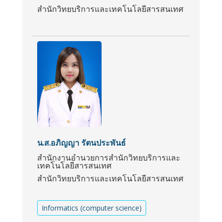
สำนักวิทยบริการและเทคโนโลยีสารสนเทศ
น.ส.อภิญญา รัตนประพันธ์
สำนักงานอำนวยการสำนักวิทยบริการและ
เทคโนโลยีสารสนเทศ
สำนักวิทยบริการและเทคโนโลยีสารสนเทศ
Informatics (computer science)