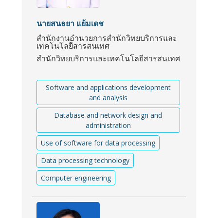
นายสนธยา แย้มเดช
สำนักงานอำนวยการสำนักวิทยบริการและ
เทคโนโลยีสารสนเทศ
สำนักวิทยบริการและเทคโนโลยีสารสนเทศ
Software and applications development
and analysis
Database and network design and
administration
Use of software for data processing
Data processing technology
Computer engineering