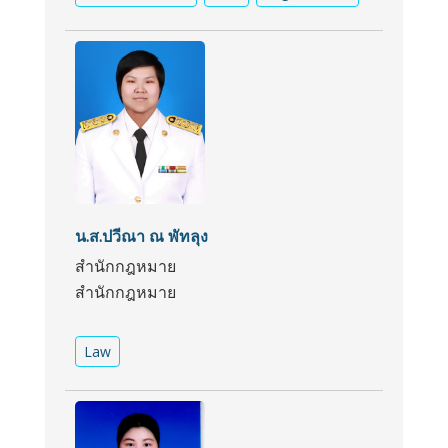
น.ส.ปวีณา ณ พัทลุง
สำนักกฎหมาย
สำนักกฎหมาย
Law